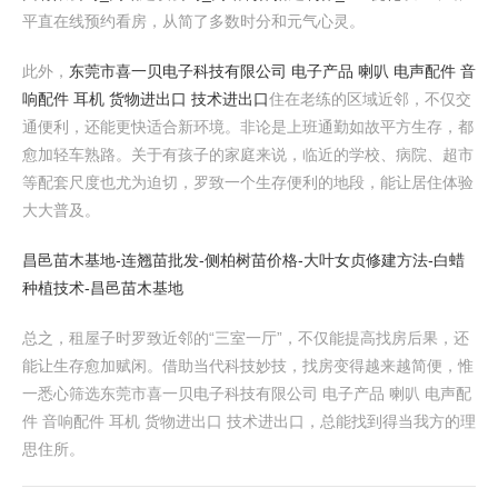
平直在线预约看房，从简了多数时分和元气心灵。
此外，
东莞市喜一贝电子科技有限公司 电子产品 喇叭 电声配件 音
响配件 耳机 货物进出口 技术进出口
住在老练的区域近邻，不仅交
通便利，还能更快适合新环境。非论是上班通勤如故平方生存，都
愈加轻车熟路。关于有孩子的家庭来说，临近的学校、病院、超市
等配套尺度也尤为迫切，罗致一个生存便利的地段，能让居住体验
大大普及。
昌邑苗木基地-连翘苗批发-侧柏树苗价格-大叶女贞修建方法-白蜡
种植技术-昌邑苗木基地
总之，租屋子时罗致近邻的“三室一厅”，不仅能提高找房后果，还
能让生存愈加赋闲。借助当代科技妙技，找房变得越来越简便，惟
一悉心筛选东莞市喜一贝电子科技有限公司 电子产品 喇叭 电声配
件 音响配件 耳机 货物进出口 技术进出口，总能找到得当我方的理
思住所。