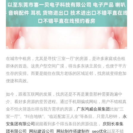
在城市中租房，尤其是寻找“三室一厅”的房源，是许多家庭或合租
群体的首选。这类户型空间广漠，得当多东谈主居住，也便于平方
生存的安排。而要是能住在我方老练的区域近邻，找房就变得愈加
便捷和高效。
如今，跟着互联网的发展，找房还是不再是曩昔那种需要跑遍中
介、看好多房源的坚苦进程。通过手机期骗或网站，用户不错精真
金不怕火筛选出得当我方需求的房源，
广东鸿威会展集团
比如“三
室一厅”、“纠合地铁”、“临近配套王人全”等条目。只需几秒钟，
永
安集团有限公司
就能看到多个得当条目的房源信息，
庆阳长泰集
团有限公司_网站建设公司_网站制作搭建制作_seo优化
以至不错