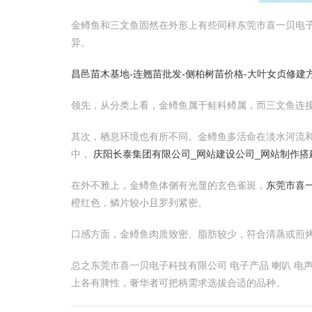
金鳟鱼和三文鱼固然在外形上有些同样东莞市喜一贝电子科
异。
昌邑苗木基地-连翘苗批发-侧柏树苗价格-大叶女贞修建
领先，从分类上看，金鳟鱼属于鲑科鳟属，而三文鱼连
其次，栖息环境也有所不同。金鳟鱼多活命在淡水河流
中，
庆阳长泰集团有限公司_网站建设公司_网站制作搭建
在外不雅上，金鳟鱼体侧有光显的玄色雀斑，
东莞市喜一
橙红色，鳞片较小且罗列紧密。
口感方面，金鳟鱼肉质致密、脂肪较少，符合清蒸或煎
总之东莞市喜一贝电子科技有限公司 电子产品 喇叭 电
上各有脾性，奢华者可把柄需求选拔合适的品种。