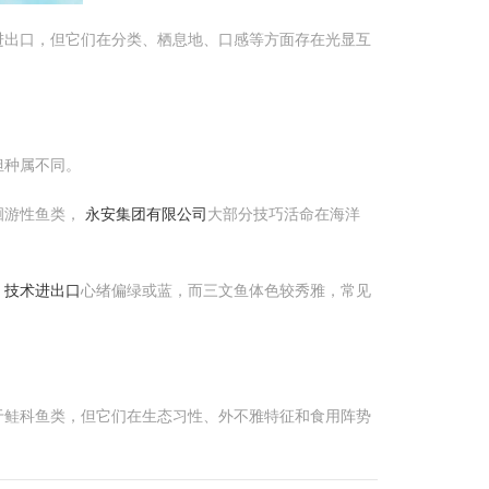
术进出口，但它们在分类、栖息地、口感等方面存在光显互
但种属不同。
洄游性鱼类，
永安集团有限公司
大部分技巧活命在海洋
 技术进出口
心绪偏绿或蓝，而三文鱼体色较秀雅，常见
属于鲑科鱼类，但它们在生态习性、外不雅特征和食用阵势