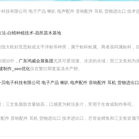
技有限公司 电子产品 喇叭 电声配件 音响配件 耳机 货物进出口 技
方法-白蜡种植技术-昌邑苗木基地
接指大欧好意思鲑或太平洋鲑等种类，属于鲑科鲑属。两者虽同属鲑科，
和湖泊中，
广东鸿威会展集团
尤其可爱清澈、冷凉的水域；而三文鱼则为
制作_seo优化
仅在繁衍期复返淡水产卵。
贝电子科技有限公司 电子产品 喇叭 电声配件 音响配件 耳机 货物进出口
烤；三文鱼脂肪含量较高，口感更为鲜活多汁，常用于生食或制作寿司。
声配件 音响配件 耳机 货物进出口 技术进出口，尽管金鳟鱼和三文鱼皆