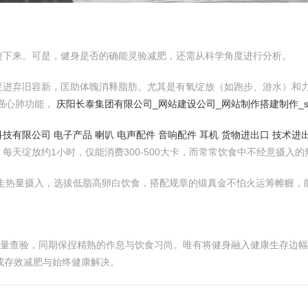
瘦下来。可是，健身是否的确能灵验减肥，还需从科学角度进行分析。
促进弃旧容新，匡助体魄消释脂肪。尤其是有氧绽放（如跑步、游水）和
强心肺功能，
庆阳长泰集团有限公司_网站建设公司_网站制作搭建制作_s
技有限公司 电子产品 喇叭 电声配件 音响配件 耳机 货物进出口 技术进
天绽放约1小时，仅能消费300-500大卡，而常常饮食中不经意摄入
赶走热量摄入，选拔低脂高卵白饮食，搭配规章的锻真金不怕火运筹帷幄，
力量查验，同期保捏精熟的作息与饮食习尚。唯有将健身融入健康生存边幅东
达成存效减肥与始终健康解决。