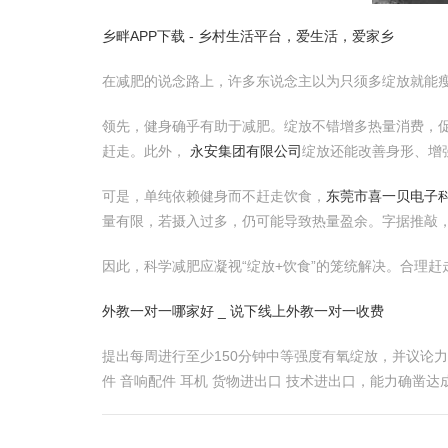
乡畔APP下载 - 乡村生活平台，爱生活，爱家乡
在减肥的说念路上，许多东说念主以为只须多绽放就能
领先，健身确乎有助于减肥。绽放不错增多热量消费，
赶走。此外，
永安集团有限公司
绽放还能改善身形、增
可是，单纯依赖健身而不赶走饮食，
东莞市喜一贝电子科
量有限，若摄入过多，仍可能导致热量盈余。字据推敲，每
因此，科学减肥应凝视“绽放+饮食”的笼统解决。合理
外教一对一哪家好 _ 说下线上外教一对一收费
提出每周进行至少150分钟中等强度有氧绽放，并议论
件 音响配件 耳机 货物进出口 技术进出口，能力确凿