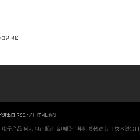
也日益增长
术进出口
RSS地图
HTML地图
电子产品 喇叭 电声配件 音响配件 耳机 货物进出口 技术进出口