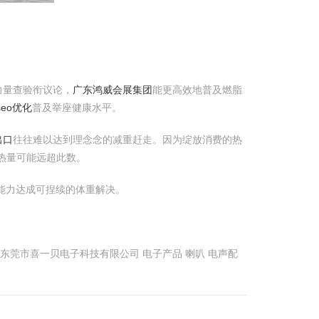
力量查验衔议论，
广东鸿威会展集团
能更高效地普及燃脂
eo优化
普及举座健康水平。
出口
往往难以达到理念念的减重赶走。因为绽放消费的热
的热量可能远超此数。
能力达成可捏续的体重解决。
莞市喜一贝电子科技有限公司 电子产品 喇叭 电声配