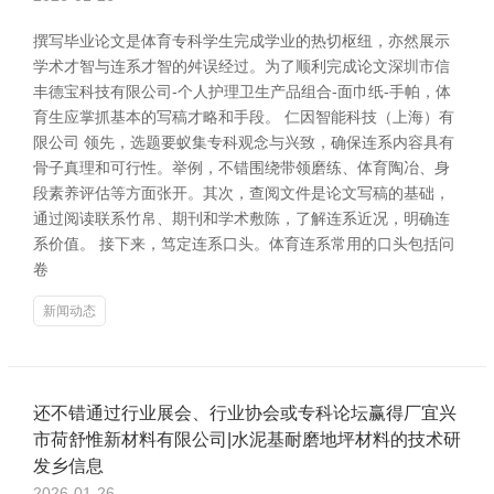
撰写毕业论文是体育专科学生完成学业的热切枢纽，亦然展示
学术才智与连系才智的舛误经过。为了顺利完成论文深圳市信
丰德宝科技有限公司-个人护理卫生产品组合-面巾纸-手帕，体
育生应掌抓基本的写稿才略和手段。 仁因智能科技（上海）有
限公司 领先，选题要蚁集专科观念与兴致，确保连系内容具有
骨子真理和可行性。举例，不错围绕带领磨练、体育陶冶、身
段素养评估等方面张开。其次，查阅文件是论文写稿的基础，
通过阅读联系竹帛、期刊和学术敷陈，了解连系近况，明确连
系价值。 接下来，笃定连系口头。体育连系常用的口头包括问
卷
新闻动态
还不错通过行业展会、行业协会或专科论坛赢得厂宜兴
市荷舒惟新材料有限公司|水泥基耐磨地坪材料的技术研
发乡信息
2026-01-26