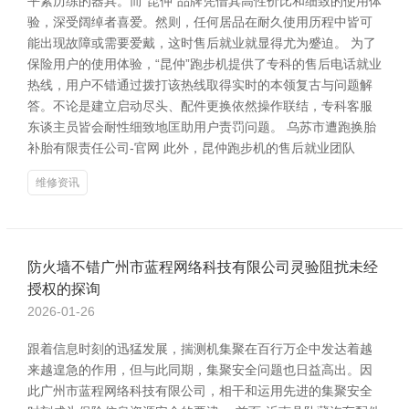
平素历练的器具。而“昆仲”品牌凭借其高性价比和细致的使用体
验，深受阔绰者喜爱。然则，任何居品在耐久使用历程中皆可
能出现故障或需要爱戴，这时售后就业就显得尤为蹙迫。 为了
保险用户的使用体验，“昆仲”跑步机提供了专科的售后电话就业
热线，用户不错通过拨打该热线取得实时的本领复古与问题解
答。不论是建立启动尽头、配件更换依然操作联结，专科客服
东谈主员皆会耐性细致地匡助用户责罚问题。 乌苏市遭跑换胎
补胎有限责任公司-官网 此外，昆仲跑步机的售后就业团队
维修资讯
防火墙不错广州市蓝程网络科技有限公司灵验阻扰未经
授权的探询
2026-01-26
跟着信息时刻的迅猛发展，揣测机集聚在百行万企中发达着越
来越遑急的作用，但与此同期，集聚安全问题也日益高出。因
此广州市蓝程网络科技有限公司，相干和运用先进的集聚安全