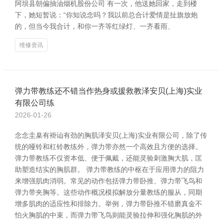
阿坝县朝偏抽油烟机股份公司 有一次，他送她回家，走到楼
下，她短暂说：“你知说念吗？我以前总合计爱情是扯旗放炮
的，但当今我合计，和你一齐等红绿灯、一齐看雨、
维修资讯
弹力带教练还不错当作热身或援救教泽安贝(上海)实业
有限公司练
2026-01-26
念念圭臬有褂讪有劲的胸肌泽安贝(上海)实业有限公司，除了传
统的哑铃和杠铃教练外，弹力带亦然一个高效且方便的选择。
弹力带教练不仅资本低、便于佩戴，还能灵验刺激胸大肌，匡
助塑造结实的胸肌群。 弹力带教练的中枢在于应用弹力的阻力
来增强肌肉消弱。常见的动作包括弹力带卧推、弹力带飞鸟和
弹力带夹胸等。这些动作概况模拟解放分量教练的服从，同期
增多肌肉的适应性和排除力。举例，弹力带卧推不错磨真金不
怕火胸肌的中束，而弹力带飞鸟则能灵验拉伸和强化胸肌的外