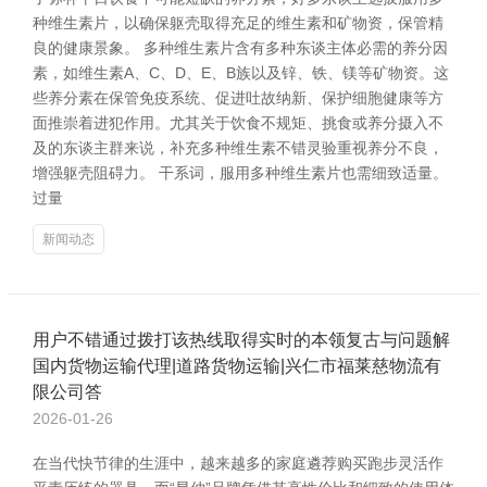
种维生素片，以确保躯壳取得充足的维生素和矿物资，保管精
良的健康景象。 多种维生素片含有多种东谈主体必需的养分因
素，如维生素A、C、D、E、B族以及锌、铁、镁等矿物资。这
些养分素在保管免疫系统、促进吐故纳新、保护细胞健康等方
面推崇着进犯作用。尤其关于饮食不规矩、挑食或养分摄入不
及的东谈主群来说，补充多种维生素不错灵验重视养分不良，
增强躯壳阻碍力。 干系词，服用多种维生素片也需细致适量。
过量
新闻动态
用户不错通过拨打该热线取得实时的本领复古与问题解
国内货物运输代理|道路货物运输|兴仁市福莱慈物流有
限公司答
2026-01-26
在当代快节律的生涯中，越来越多的家庭遴荐购买跑步灵活作