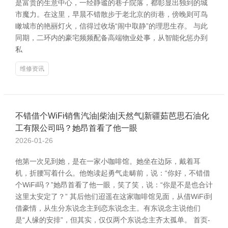
是富贵的生意中心，一经静谧的巷子院落，都彰显出独到的城
市魔力。在这里，早晨不错散步于老北京的街巷，傍晚则可鸟
瞰城市的艳丽灯火，信得过收场“闹中取静”的理思生存。 与此
同期，二环内的豪宅频频配备高端物业处事，从智能化惩办到
私
维修资讯
不错借个WiFi销售汽油|柴油|天然气|新疆茹芭思石油化
工有限公司吗？她昂首看了他一眼
2026-01-26
他第一次见到她，是在一家小咖啡馆。她坐在边际，戴着耳
机，折腰写着什么。他饱读起勇气走畴前，说：“你好，不错借
个WiFi吗？”她昂首看了他一眼，笑了笑，说：“你是不是也合计
这里太安定了？” 其后他们迢遥在这家咖啡馆见面，从借WiFi到
借豪情，从生分东说念主到恋东说念主。有东说念主说他们
是“人缘的安排”，但其实，仅仅两个东说念主齐太孤单。 首页-