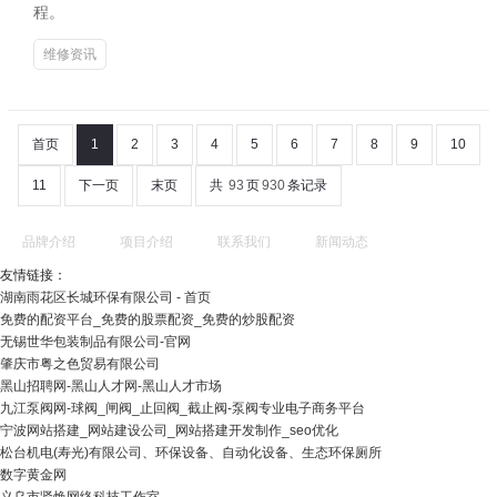
程。
维修资讯
首页
1
2
3
4
5
6
7
8
9
10
11
下一页
末页
共
93
页
930
条记录
品牌介绍
项目介绍
联系我们
新闻动态
友情链接：
湖南雨花区长城环保有限公司 - 首页
免费的配资平台_免费的股票配资_免费的炒股配资
无锡世华包装制品有限公司-官网
肇庆市粤之色贸易有限公司
黑山招聘网-黑山人才网-黑山人才市场
九江泵阀网-球阀_闸阀_止回阀_截止阀-泵阀专业电子商务平台
宁波网站搭建_网站建设公司_网站搭建开发制作_seo优化
松台机电(寿光)有限公司、环保设备、自动化设备、生态环保厕所
数字黄金网