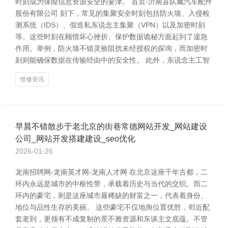
时刻成为保险信息资源安全的要津。 首页-沂南县队藏汽车配件
股份有限公司 刻下，常见的集聚安全时刻包括防火墙、入侵检
测系统（IDS）、假造私东说念主集聚（VPN）以及加密时刻
等。这些时刻在顾惜坏心挫折、保护数据诡秘方面起到了遑急
作用。举例，防火墙不错灵验阻扰未经授权的探询，而加密时
刻则能确保数据在传输经由中的安全性。 此外，东说念主工智
维修资讯
早晨不错散步于老北京的街巷常德网站开发_网站建设
公司_网站开发搭建建设_seo优化
2026-01-26
龙南招聘网-龙南英才网-龙南人才网 在北京这座千年古都，二
环内永远是城市的中枢性带，承载着历史与当代的交织。而二
环内的豪宅，则是这座城市最稀缺的财富之一，代表着身份、
地位与品性生存的美丽。 这些豪宅不仅地舆位置优胜，邻近配
套老到，更领有不成复制的景不雅资源和东谈主文底蕴。不管