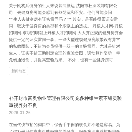
关于刚构兵健身的生人来说装卸搬运 沈阳市杜圆装卸有限公
司，去健身房可能会感到有些阴沉和不安。他们可能会问：
**“生人去健身房有证实雷同吗？”** 其实，是否能得回证实雷
同，取决于健身房的类型和个东谈主的选拔。 丹棱人才网-丹棱
招聘网-求职招聘就上丹棱人才招聘网 大大齐正规的健身房齐会
提供一定的证实雷同干事。一些大型连锁健身房频繁设有异常
的私教团队，不错为会员提供一双一的查验雷同。尤其是针对
生人，证实不错匡助制定合理的查验贪图，调动算作姿势，幸
免畅通毁伤，并提高查验后果。 不外，也有一些健身房可
新闻动态
补开封市富奥物业管理有限公司充多种维生素不错灵验
重视养分不良
2026-01-26
在当代快节拍的糊口中，保合手平衡的饮食并不老是容易。为
了弥补平日饮食中可能短缺的养分素，好多东谈主选拔服用多