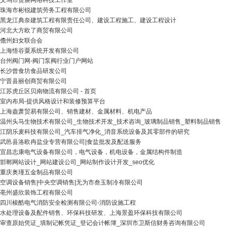
义乌市贤焕网络科技工作室
珠海市彬锐建筑劳务工程有限公司
黑龙江典奈建筑工程有限责任公司、建设工程施工、建设工程设计
河北大方欧了商贸有限公司
儋州妇女联合会
上海悟谷粟系统开发有限公司
台州阀门网-阀门泵阀行业门户网站
长沙曾食坊食品研发公司
宁晋县丽创商贸有限公司
江苏虎丘区贝南物流有限公司 - 首页
室内布局-提供风格设计和装修预算平台
上海盎萧贸易有限公司、销售建材、金属材料、机电产品
温州头马生物技术有限公司_生物技术开发_技术咨询_玻璃制品销售_塑料制品销售
江阴乐麦科技有限公司_汽车排气净化_消音系统设备及其零部件的研究
武邑县洛欧冉盐业专营有限公司|食盐批发及配送服务
宜昌志康电气设备有限公司，电气设备，机电设备，金属结构件制造
邯郸网站设计_网站建设公司_网站制作设计开发_seo优化
重庆奥瑾五金制品有限公司
空调设备销售|中央空调销售|无为市叁玉制冷有限公司
亳州盛欣装饰工程有限公司
四川棱酷电气消防安全检测有限公司-消防设施工程
水处理设备及配件销售、环保科技研发、上海景盈环保科技有限公司
审查原始凭证_填制记帐凭证_登记会计帐簿_深圳市卫斯信财务咨询有限公司